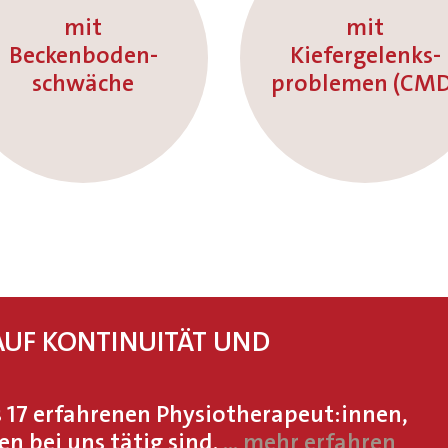
mit
mit
Beckenboden-
Kiefergelenks-
schwäche
problemen (CMD
AUF KONTINUITÄT UND
 17 erfahrenen Physiotherapeut:innen,
ren bei uns tätig sind.
... mehr erfahren